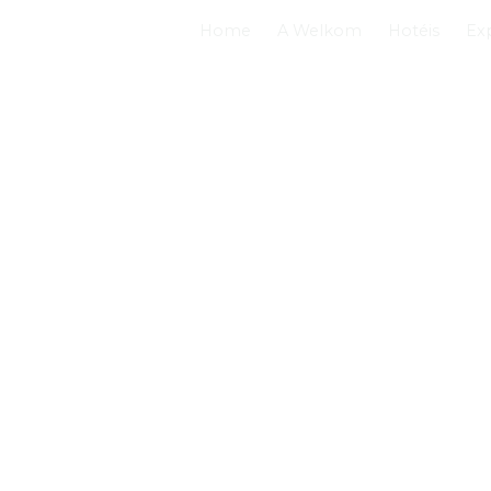
Home
A Welkom
Hotéis
Ex