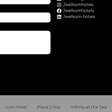
/welkomhoteis
/welkomhotels
/welkom-hoteis
icon Hotel
Place 2 You
Infinity at the Sea