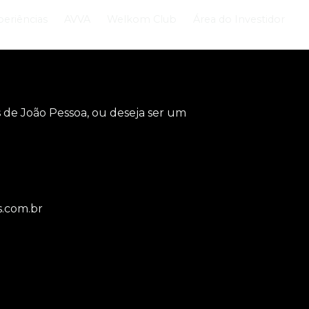
periências
AVVA
Welkom Club
Área do Investidor
os de João Pessoa, ou deseja ser um
.com.br