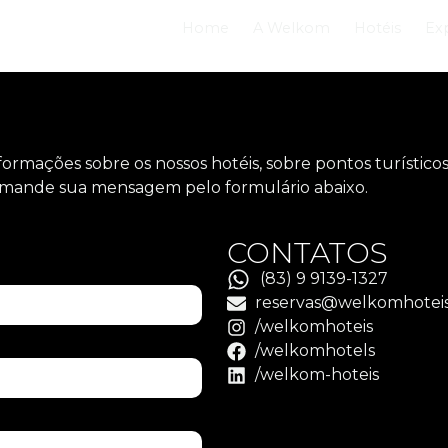
Home
A Welkom
Hotéis
Ex
nformações sobre os nossos hotéis, sobre pontos turístic
o, mande sua mensagem pelo formulário abaixo.
CONTATOS
(83) 9 9139-1327
reservas@welkomhoteis
/welkomhoteis
/welkomhotels
/welkom-hoteis